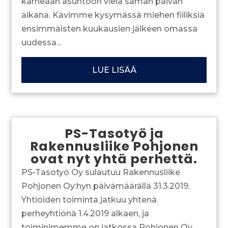
karheaan asuntoon vielä saman päivän
aikana. Kävimme kysymässä miehen fiiliksiä
ensimmäisten kuukausien jälkeen omassa
uudessa...
LUE LISÄÄ
PS-Tasotyö ja
Rakennusliike Pohjonen
ovat nyt yhtä perhettä.
PS-Tasotyö Oy sulautuu Rakennusliike
Pohjonen Oy:hyn päivämäärällä 31.3.2019.
Yhtiöiden toiminta jatkuu yhtenä
perheyhtiönä 1.4.2019 alkaen, ja
toiminimemme on jatkossa Pohjonen Oy.